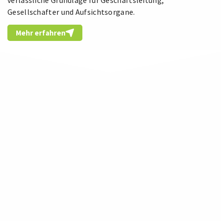
Gesellschafter und Aufsichtsorgane.
Mehr erfahren
Mail
info@auditline.de
Telefon
+49 89 454 620 16-0
Adresse
AUDITLINE GmbH Wirtschaftsprüfungs- &
Steuerberatungsgesellschaft
Bretonischer Ring 8
85630 Grasbrunn