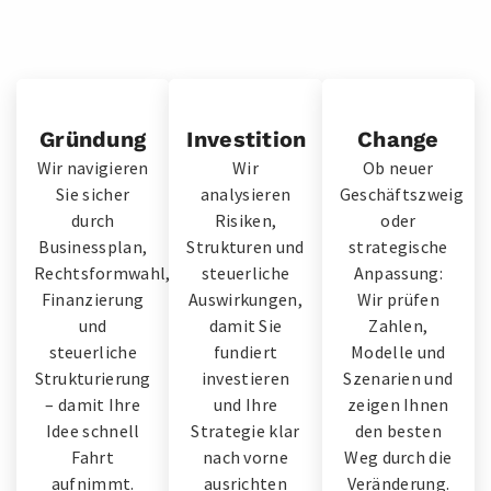
Gründung
Investition
Change
Wir navigieren
Wir
Ob neuer
Sie sicher
analysieren
Geschäftszweig
durch
Risiken,
oder
Businessplan,
Strukturen und
strategische
Rechtsformwahl,
steuerliche
Anpassung:
Finanzierung
Auswirkungen,
Wir prüfen
und
damit Sie
Zahlen,
steuerliche
fundiert
Modelle und
Strukturierung
investieren
Szenarien und
– damit Ihre
und Ihre
zeigen Ihnen
Idee schnell
Strategie klar
den besten
Fahrt
nach vorne
Weg durch die
aufnimmt.
ausrichten
Veränderung.