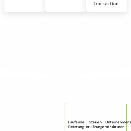
Transaktion.
Klare
Aktive
Digitale
Partnerschaft
Orientierung
Beratung
Effizienz
auf
Augenhöhe
Laufende
Steuer-
Unternehmen
Beratung
erklärungen
strukturen