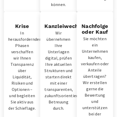
können.
Krise
Kanzleiwechsel
Nachfolge
oder Kauf
In
Wir
Sie möchten
herausfordernden
übernehmen
ein
Phasen
Ihre
Unternehmen
verschaffen
Unterlagen
kaufen,
wir Ihnen
digital, prüfen
verkaufen oder
Transparenz
Ihre aktuellen
Anteile
über
Strukturen und
übertragen?
Liquidität,
starten direkt
Wir erstellen
Risiken und
mit einer
gerne die
Optionen –
transparenten,
Bewertung
und begleiten
zukunftsorientierten
und
Sie aktiv aus
Betreuung
unterstützen
der Schieflage.
durch.
bei der