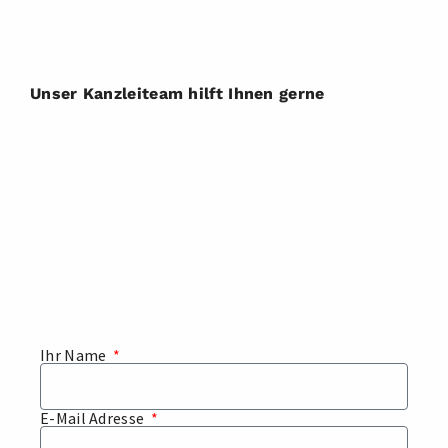
Termine
Persönliche Termine nach Vereinbarung.
Vor Ort in der Kanzlei oder via Teams.
Unser Kanzleiteam hilft Ihnen gerne
Ihr Name
E-Mail Adresse