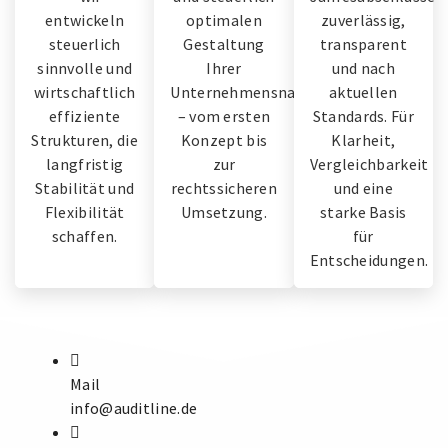
entwickeln
optimalen
zuverlässig,
steuerlich
Gestaltung
transparent
sinnvolle und
Ihrer
und nach
wirtschaftlich
Unternehmensnachfolge
aktuellen
effiziente
– vom ersten
Standards. Für
Strukturen, die
Konzept bis
Klarheit,
langfristig
zur
Vergleichbarkeit
Stabilität und
rechtssicheren
und eine
Flexibilität
Umsetzung.
starke Basis
schaffen.
für
Entscheidungen.
Mail
info@auditline.de