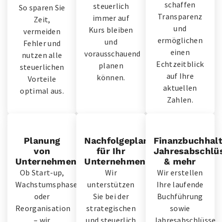
schaffen
steuerlich
So sparen Sie
Transparenz
immer auf
Zeit,
und
Kurs bleiben
vermeiden
ermöglichen
und
Fehler und
einen
vorausschauend
nutzen alle
Echtzeitblick
planen
steuerlichen
auf Ihre
können.
Vorteile
aktuellen
optimal aus.
Zahlen.
Planung
Nachfolgeplanung
Finanzbuchhalt
von
für Ihr
Jahresabschlü
Unternehmensstrukturen
Unternehmen
& mehr
Ob Start-up,
Wir
Wir erstellen
Wachstumsphase
unterstützen
Ihre laufende
oder
Sie bei der
Buchführung
Reorganisation
strategischen
sowie
– wir
und steuerlich
Jahresabschlüsse