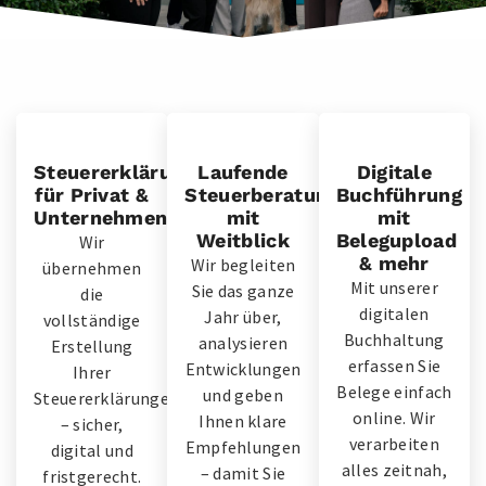
Steuererklärungen
Laufende
Digitale
für Privat &
Steuerberatung
Buchführung
Unternehmen
mit
mit
Weitblick
Belegupload
Wir
& mehr
Wir begleiten
übernehmen
Mit unserer
Sie das ganze
die
digitalen
Jahr über,
vollständige
Buchhaltung
analysieren
Erstellung
erfassen Sie
Entwicklungen
Ihrer
Belege einfach
und geben
Steuererklärungen
online. Wir
Ihnen klare
– sicher,
verarbeiten
Empfehlungen
digital und
alles zeitnah,
– damit Sie
fristgerecht.